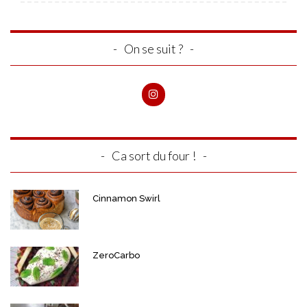
On se suit ?
Ca sort du four !
Cinnamon Swirl
ZeroCarbo