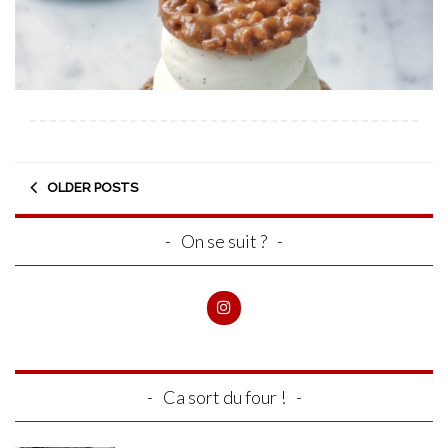
OLDER POSTS
On se suit ?
Ca sort du four !