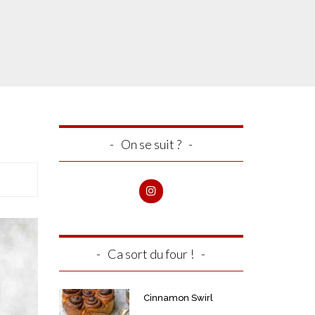
On se suit ?
Ca sort du four !
Cinnamon Swirl