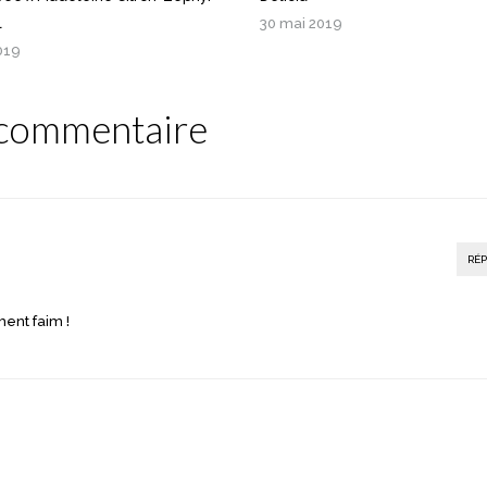
l
30 mai 2019
019
commentaire
RÉ
ent faim !