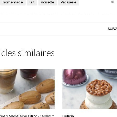
homemade
lait
noisette
Pâtisserie
SUIV
icles similaires
ffee x Madeleine Citron-Zephyr™
Delicia