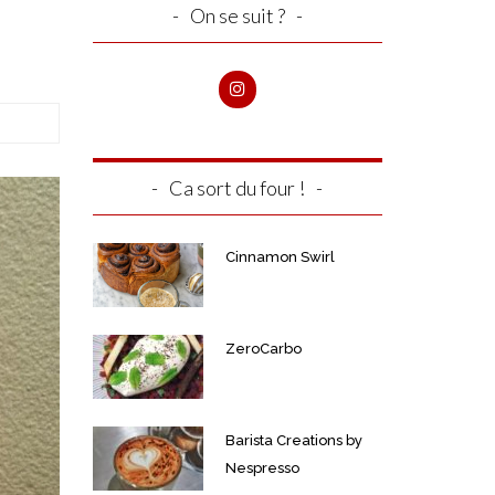
On se suit ?
Ca sort du four !
Cinnamon Swirl
ZeroCarbo
Barista Creations by
Nespresso