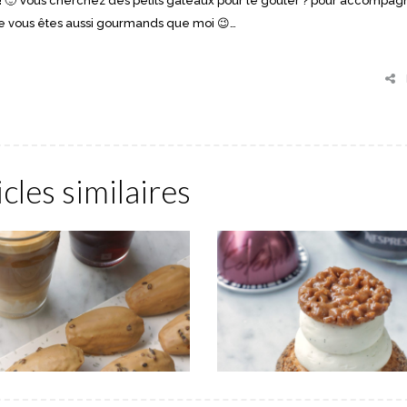
n ! 🙂 Vous cherchez des petits gâteaux pour le goûter ? pour accompag
ue vous êtes aussi gourmands que moi 😉…
icles similaires