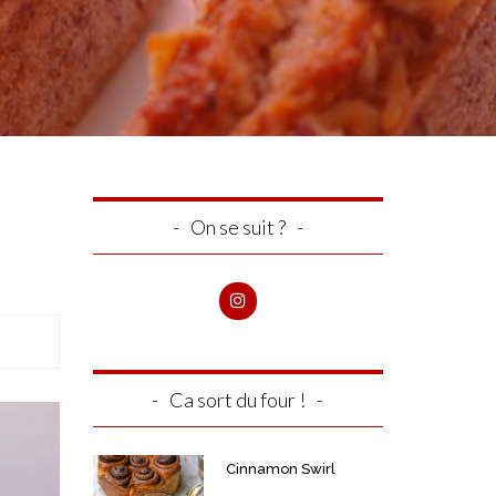
On se suit ?
Ca sort du four !
Cinnamon Swirl