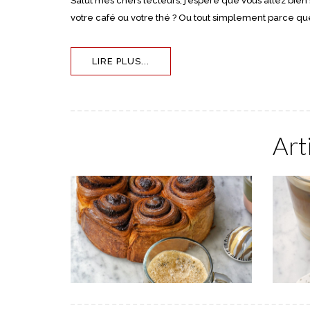
Salut mes chers lecteurs, j’espère que vous allez bie
votre café ou votre thé ? Ou tout simplement parce q
LIRE PLUS...
Art