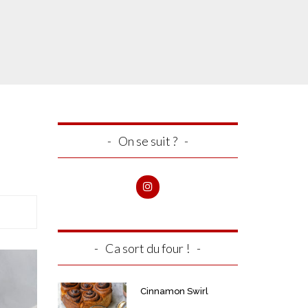
On se suit ?
l
Ca sort du four !
Cinnamon Swirl