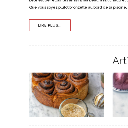
L’été est de retour les amis ! Il fait beau, il fait chaud
Que vous soyez plutôt bronzette au bord de la piscine,
LIRE PLUS...
Art