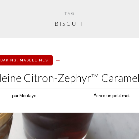
TAG
BISCUIT
BAKING
,
MADELEINES
leine Citron-Zephyr™ Carame
par Moulaye
Écrire un petit mot