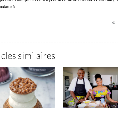
 et quoi de mieux qu’un bon café pour se rafraîchir ? Oui oui un bon café gl
 balade à…
icles similaires