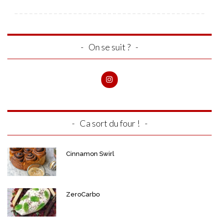
On se suit ?
Ca sort du four !
Cinnamon Swirl
ZeroCarbo