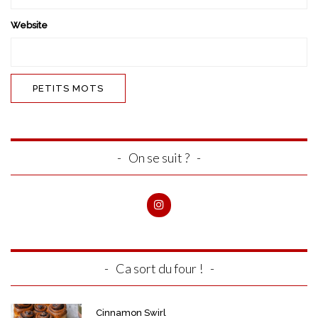
Website
On se suit ?
Ca sort du four !
Cinnamon Swirl