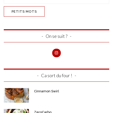
On se suit ?
Ca sort du four !
Cinnamon Swirl
ZeroCarbo