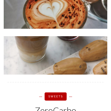
SWEETS
ZeroCarbo