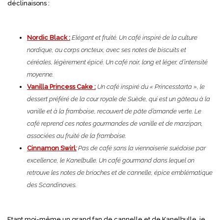
déclinaisons :
Nordic Black :
Elégant et fruité. Un café inspiré de la culture
nordique, au corps oncteux, avec ses notes de biscuits et
céréales, légèrement épicé. Un café noir, long et léger, d’intensité
moyenne.
Vanilla Princess Cake :
Un café inspiré du « Princesstarta », le
dessert préféré de la cour royale de Suède, qui est un gâteau à la
vanille et à la framboise, recouvert de pâte d’amande verte. Le
café reprend ces notes gourmandes de vanille et de marzipan,
associées au fruité de la framboise.
Cinnamon Swirl
:
Pas de café sans la viennoiserie suédoise par
excellence, le Kanelbulle. Un café gourmand dans lequel on
retrouve les notes de brioches et de cannelle, épice emblématique
des Scandinaves.
Etant moi-même un grand fan de cannelle et de Kanelbulle, je