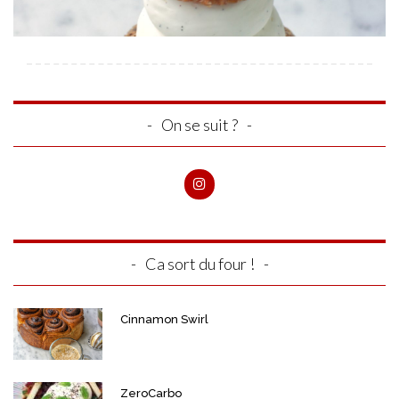
On se suit ?
Ca sort du four !
Cinnamon Swirl
ZeroCarbo