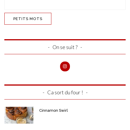
On se suit ?
Ca sort du four !
Cinnamon Swirl