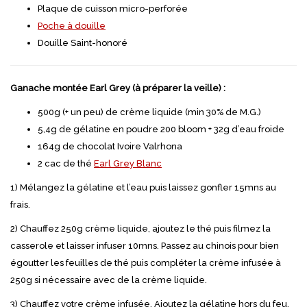
Plaque de cuisson micro-perforée
Poche à douille
Douille Saint-honoré
Ganache montée Earl Grey (à préparer la veille) :
500g (+ un peu) de crème liquide (min 30% de M.G.)
5,4g de gélatine en poudre 200 bloom + 32g d’eau froide
164g de chocolat Ivoire Valrhona
2 cac de thé
Earl Grey Blanc
1) Mélangez la gélatine et l’eau puis laissez gonfler 15mns au
frais.
2) Chauffez 250g crème liquide, ajoutez le thé puis filmez la
casserole et laisser infuser 10mns. Passez au chinois pour bien
égoutter les feuilles de thé puis compléter la crème infusée à
250g si nécessaire avec de la crème liquide.
3) Chauffez votre crème infusée. Ajoutez la gélatine hors du feu,