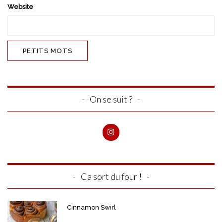
Website
On se suit ?
Ca sort du four !
Cinnamon Swirl