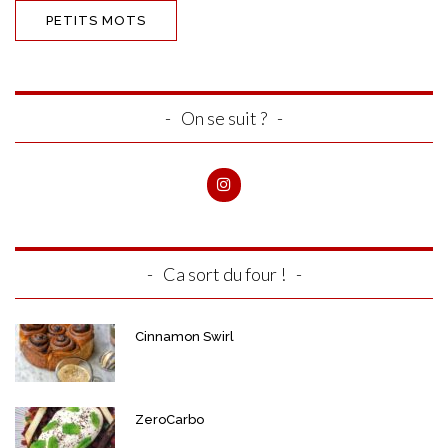
On se suit ?
Ca sort du four !
Cinnamon Swirl
ZeroCarbo