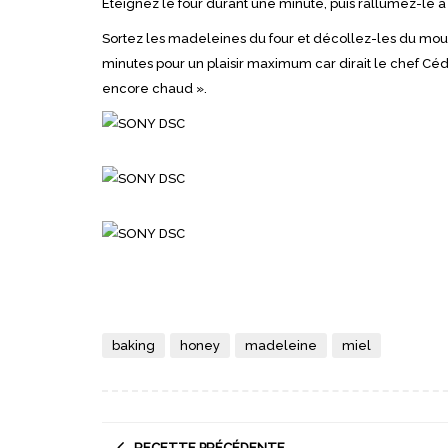
Éteignez le four durant une minute, puis rallumez-le à 2
Sortez les madeleines du four et décollez-les du mou
minutes pour un plaisir maximum car dirait le chef Cédr
encore chaud ».
baking
honey
madeleine
miel
RECETTE PRÉCÉDENTE