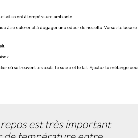
 le lait soient à température ambiante.
nce à se colorer et à dégager une odeur de noisette. Versez le beurr
it.
misez.
ier où se trouvent les œufs, le sucre et le lait. Ajoutez le mélange beu
repos est très important
oc de température entre