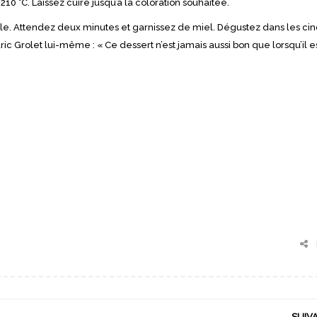
10 °C. Laissez cuire jusqu’à la coloration souhaitée.
le. Attendez deux minutes et garnissez de miel. Dégustez dans les ci
ic Grolet lui-même : « Ce dessert n’est jamais aussi bon que lorsqu’il e
SUIV