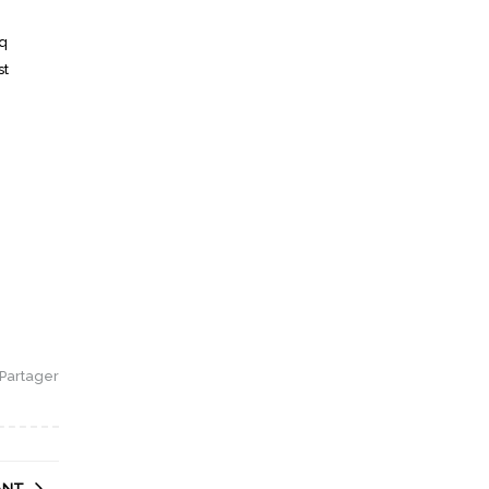
nq
st
Partager
ANT