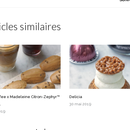
icles similaires
ffee x Madeleine Citron-Zephyr™
Delicia
l
30 mai 2019
019