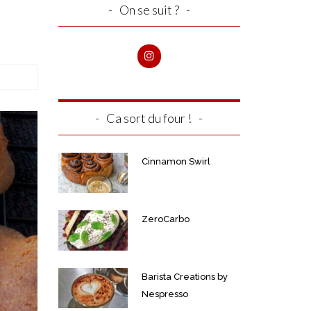
On se suit ?
Ca sort du four !
Cinnamon Swirl
ZeroCarbo
Barista Creations by
Nespresso