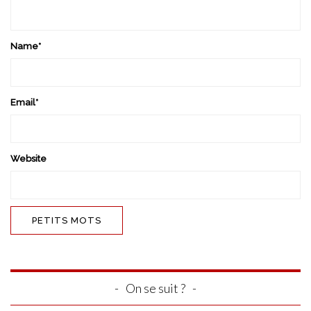
Name
*
Email
*
Website
On se suit ?